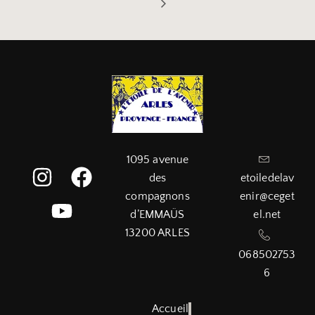
1095 avenue
des
etoiledelav
compagnons
enir@ceget
d’EMMAÜS
el.net
13200 ARLES
068502753
6
Accueil