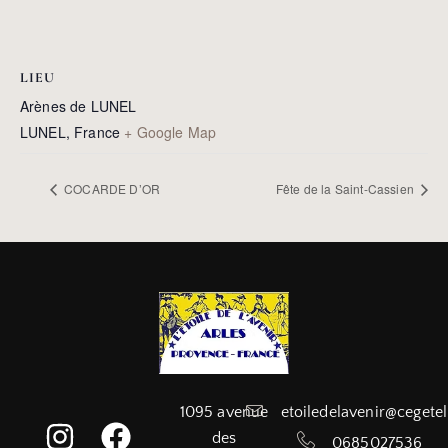
LIEU
Arènes de LUNEL
LUNEL
,
France
+ Google Map
COCARDE D’OR
Fête de la Saint-Cassien
1095 avenue
etoiledelavenir@cegetel
des
0685027536