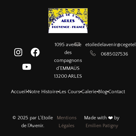
1095 avenue
etoiledelavenir@cegetel
des
0685027536
compagnons
d’EMMAÜS
13200 ARLES
Accueil
Notre Histoire
Les Cours
Galerie
Blog
Contact
© 2025 par L’Etoile
Mentions
Made with ❤️ by
de l’Avenir.
Légales
Emilien Patigny